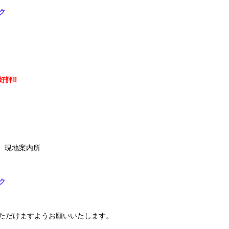
ク
好評‼
1 現地案内所
ク
ただけますようお願いいたします。