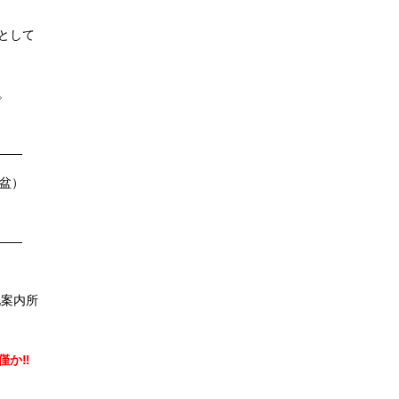
として
。
——
盆）
——
地案内所
僅か‼