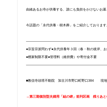
由緒あるお寺が供養する、誰にも負担をかけないお墓
今話題の「永代供養・樹木葬」をご紹介しております
————————————————————————
●宗旨宗派問わず●永代供養年３回（春・秋の彼岸、お
●檀家制限不要●管理料（維持費）や寄付金不要
————————————————————————
■教信寺頭塔不動院 加古川市野口町野口384 現
→
第三期個別型夫婦用「結の碑」前列区画 残りあと