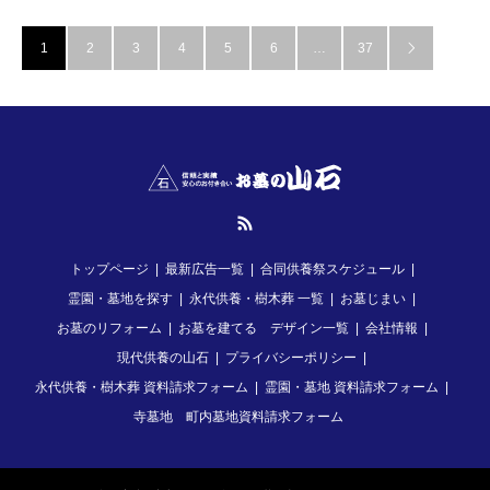
1
2
3
4
5
6
…
37

RSS
トップページ
最新広告一覧
合同供養祭スケジュール
霊園・墓地を探す
永代供養・樹木葬 一覧
お墓じまい
お墓のリフォーム
お墓を建てる デザイン一覧
会社情報
現代供養の山石
プライバシーポリシー
永代供養・樹木葬 資料請求フォーム
霊園・墓地 資料請求フォーム
寺墓地 町内墓地資料請求フォーム