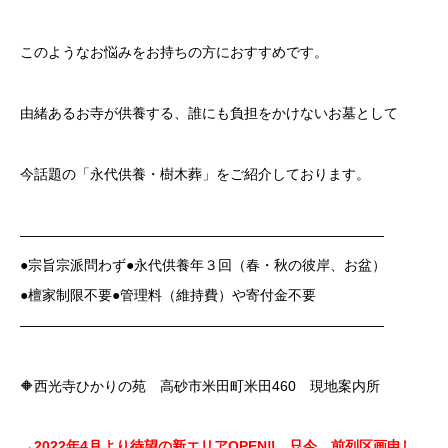
このようなお悩みをお持ちの方におすすめです。
由緒あるお寺が供養する、誰にも負担をかけないお墓として
今話題の「永代供養・樹木葬」をご紹介しております。
——————————————————————————
●宗旨宗派問わず●永代供養年３回（春・秋の彼岸、お盆）
●檀家制限不要●管理料（維持費）や寄付金不要
——————————————————————————
🔶西光寺ひかりの苑 高砂市米田町米田460 現地案内所
→2022
年4月より待望の新エリアOPEN‼ 只今、前列区画申し