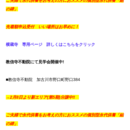
ご夫婦で永代供養をお考えの方におススメの個別型永代供養「結
の碑」
先着順申込受付 いい場所はお早めに！
横蔵寺 専用ページ 詳しくはこちらをクリック
教信寺不動院にて見学会開催中!
■教信寺不動院 加古川市野口町野口384
→2月8日より新エリア(第5期)分譲中‼
ご夫婦で永代供養をお考えの方におススメの個別型永代供養「結
の碑」