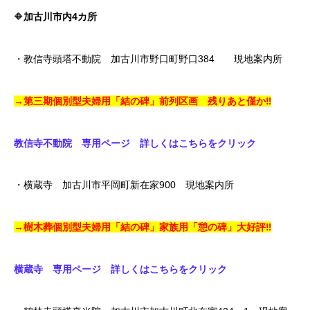
🔶
加古川市内4カ所
・教信寺頭塔不動院 加古川市野口町野口384 現地案内所
→第三期個別型夫婦用「結の碑」前列区画 残りあと僅か‼
教信寺不動院 専用ページ 詳しくはこちらをクリック
・横蔵寺 加古川市平岡町新在家900 現地案内所
→樹木葬個別型夫婦用「結の碑」家族用「憩の碑」大好評‼
横蔵寺 専用ページ 詳しくはこちらをクリック