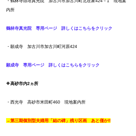
・鶴林寺頭塔真光院 加古川市加古川町北在家424－1 現地案
内所
鶴林寺真光院 専用ページ 詳しくはこちらをクリック
・願成寺 加古川市加古川町河原424
願成寺 専用ページ 詳しくはこちらをクリック
🔶
高砂市内2ヵ所
・西光寺 高砂市米田町460 現地案内所
→第三期個別型夫婦用「結の碑」残り区画 あと僅か‼