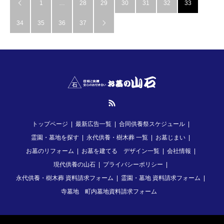
1
…
28
29
30
31
32
33

34
35
36
37

RSS
トップページ
最新広告一覧
合同供養祭スケジュール
霊園・墓地を探す
永代供養・樹木葬 一覧
お墓じまい
お墓のリフォーム
お墓を建てる デザイン一覧
会社情報
現代供養の山石
プライバシーポリシー
永代供養・樹木葬 資料請求フォーム
霊園・墓地 資料請求フォーム
寺墓地 町内墓地資料請求フォーム