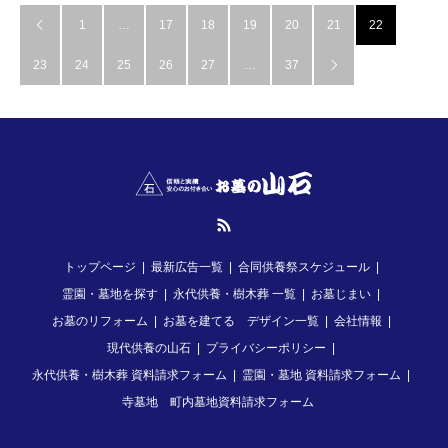
1
…
17
18
19
20
21
22

23
24
25
26
27
…
37

RSS
トップページ
最新広告一覧
合同供養祭スケジュール
霊園・墓地を探す
永代供養・樹木葬 一覧
お墓じまい
お墓のリフォーム
お墓を建てる デザイン一覧
会社情報
現代供養の山石
プライバシーポリシー
永代供養・樹木葬 資料請求フォーム
霊園・墓地 資料請求フォーム
寺墓地 町内墓地資料請求フォーム