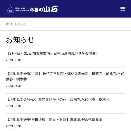
お知らせ
お知らせ
【8月4日～31日/加古川市内】日光山墓園現地見学会開催‼
2023.08.03
【現地見学会/加古川】 教信寺不動院・鶴林寺真光院・横蔵寺・願成寺/永代
供養・樹木葬
2023.06.30
【現地見学会/高砂】西光寺ひかりの苑・西福寺/永代供養・樹木葬
2023.06.30
【現地見学会/神戸市須磨・長田・兵庫】鷹取墓地/永代供養墓
2023.06.30