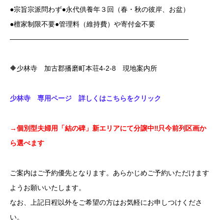
●宗旨宗派問わず●永代供養年３回（春・秋の彼岸、お盆）
●檀家制限不要●管理料（維持費）や寄付金不要
——————————————————————————
🔶少林寺 加古郡播磨町本荘4‐2‐8 現地案内所
少林寺 専用ページ 詳しくはこちらをクリック
→
個別型夫婦用「結の碑」新エリアにて分譲中‼只今前列区画か
ら選べます
ご案内はご予約優先となります。あらかじめご予約いただけます
ようお願いいたします。
なお、上記日程以外をご希望の方はお気軽にお申しつけくださ
い。