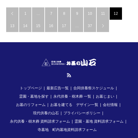
1
…
7
8
9
10
11
12

13
14
15
16
17
…
37

RSS
トップページ
最新広告一覧
合同供養祭スケジュール
霊園・墓地を探す
永代供養・樹木葬 一覧
お墓じまい
お墓のリフォーム
お墓を建てる デザイン一覧
会社情報
現代供養の山石
プライバシーポリシー
永代供養・樹木葬 資料請求フォーム
霊園・墓地 資料請求フォーム
寺墓地 町内墓地資料請求フォーム