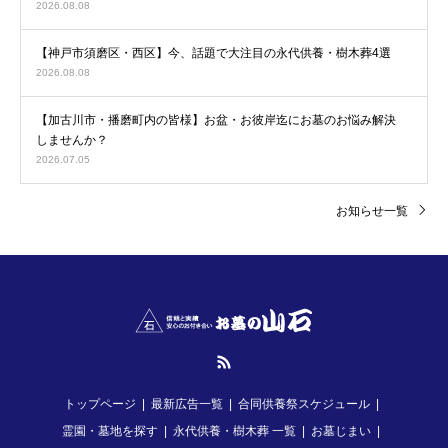
2026.08.08
【神戸市須磨区・西区】今、話題で大注目の永代供養・樹木葬4選
2026.08.08
【加古川市・播磨町内の皆様】お盆・お彼岸迄にお墓のお悩み解決
しませんか？
2026.07.05
お知らせ一覧
RSS
トップページ
最新広告一覧
合同供養祭スケジュール
霊園・墓地を探す
永代供養・樹木葬 一覧
お墓じまい