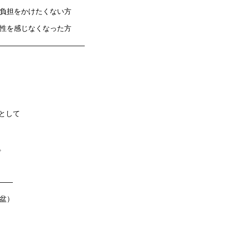
の負担をかけたくない方
要性を感じなくなった方
————————————
として
。
——
盆）