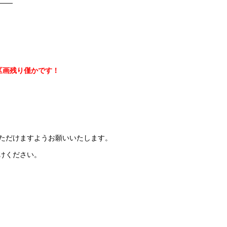
——
区画残り僅かです！
ただけますようお願いいたします。
けください。