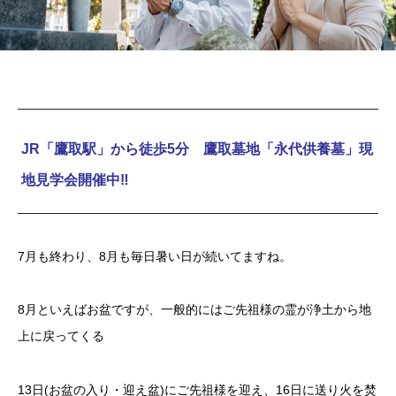
JR「鷹取駅」から徒歩5分 鷹取墓地「永代供養墓」現
地見学会開催中‼
7月も終わり、8月も毎日暑い日が続いてますね。
8月といえばお盆ですが、一般的にはご先祖様の霊が浄土から地
上に戻ってくる
13日(お盆の入り・迎え盆)にご先祖様を迎え、16日に送り火を焚