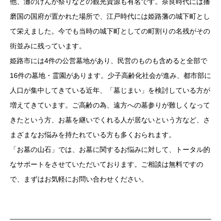
他、灘のけんか祭りなどの観光資源も有名です。奈良時代には播
磨国の国府が置かれた場所で、江戸時代には姫路藩の城下町とし
て栄えました。今でも当時の城下町としての町割りの名残がその
街並みに残っています。
姫路市には4件の公営墓地があり、民営のものも含めると全部で
16件の墓地・霊園があります。少子高齢化社会が進み、都市部に
人口が集中してきている近年、「墓じまい」を検討している方が
増えてきています。ご高齢の為、遠方への墓参りが難しくなって
きたという方、お墓を継いでくれる人が居ないという方など、さ
まざまなお悩みを持たれている方も多くおられます。
「お墓の山石」では、お墓に関するお悩みに対して、トータル的
なサポートをさせていただいております。ご相談は無料ですの
で、まずはお気軽にお問い合わせください。