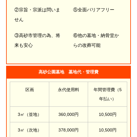
②宗旨・宗派は問いま
⑤全面バリアフリー
せん
③高砂市管理の為、将
⑥他の墓地・納骨堂か
来も安心
らの改葬可能
高砂公園墓地 墓地代・管理費
区画
永代使用料
年間管理費（5
年払い）
3㎡（並地）
360,000円
10,500円
3㎡（次地）
378,000円
10,500円