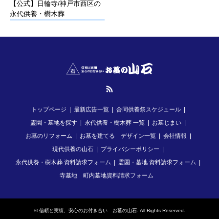
【公式】日輪寺/神戸市西区の
永代供養・樹木葬
RSS
トップページ
最新広告一覧
合同供養祭スケジュール
霊園・墓地を探す
永代供養・樹木葬 一覧
お墓じまい
お墓のリフォーム
お墓を建てる デザイン一覧
会社情報
現代供養の山石
プライバシーポリシー
永代供養・樹木葬 資料請求フォーム
霊園・墓地 資料請求フォーム
寺墓地 町内墓地資料請求フォーム
©
信頼と実績、安心のお付き合い お墓の山石
. All Rights Reserved.