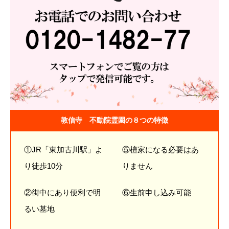
教信寺 不動院霊園の８つの特徴
①JR「東加古川駅」よ
⑤檀家になる必要はあ
り徒歩10分
りません
②街中にあり便利で明
⑥生前申し込み可能
るい墓地