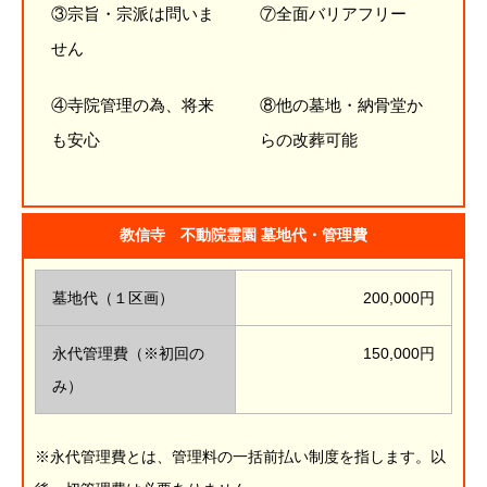
③宗旨・宗派は問いま
⑦全面バリアフリー
せん
④寺院管理の為、将来
⑧他の墓地・納骨堂か
も安心
らの改葬可能
教信寺 不動院霊園 墓地代・管理費
墓地代（１区画）
200,000円
永代管理費（※初回の
150,000円
み）
※永代管理費とは、管理料の一括前払い制度を指します。以