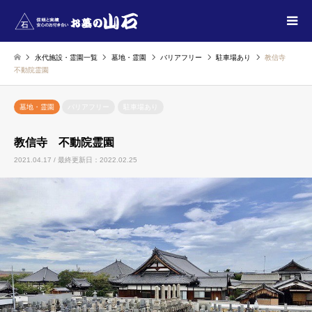
永代施設・霊園一覧
墓地・霊園
バリアフリー
駐車場あり
教信寺
不動院霊園
墓地・霊園
バリアフリー
駐車場あり
教信寺 不動院霊園
2021.04.17 / 最終更新日：2022.02.25