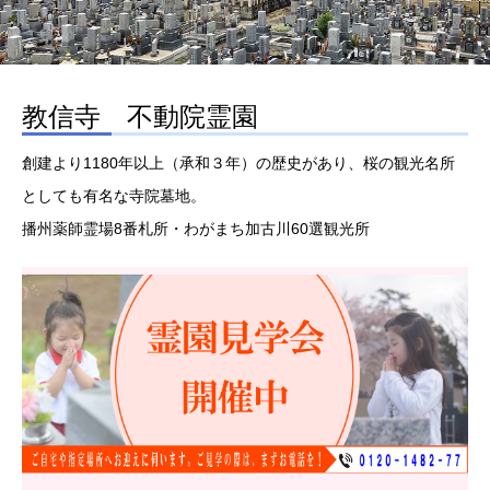
教信寺 不動院霊園
創建より1180年以上（承和３年）の歴史があり、桜の観光名所
としても有名な寺院墓地。
播州薬師霊場8番札所・わがまち加古川60選観光所